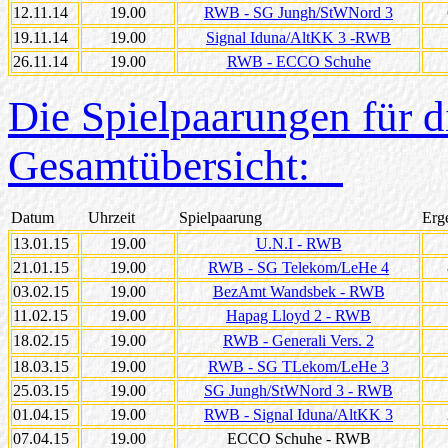
12.11.14
19.00
RWB - SG Jungh/StWNord 3
19.11.14
19.00
Signal Iduna/AltKK 3 -RWB
26.11.14
19.00
RWB - ECCO Schuhe
Die Spielpaarungen für 
Gesamtübersicht:
Datum
Uhrzeit
Spielpaarung
Erg
13.01.15
19.00
U.N.I - RWB
21.01.15
19.00
RWB - SG Telekom/LeHe 4
03.02.15
19.00
BezAmt Wandsbek - RWB
11.02.15
19.00
Hapag Lloyd 2 - RWB
18.02.15
19.00
RWB - Generali Vers. 2
18.03.15
19.00
RWB - SG TLekom/LeHe 3
25.03.15
19.00
SG Jungh/StWNord 3 - RWB
01.04.15
19.00
RWB - Signal Iduna/AltKK 3
07.04.15
19.00
ECCO Schuhe - RWB