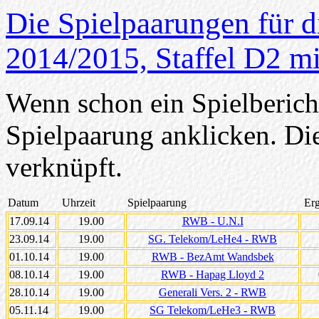
Die Spielpaarungen für d
2014/2015, Staffel D2 mi
Wenn schon ein Spielbericht
Spielpaarung anklicken. Di
verknüpft.
Datum
Uhrzeit
Spielpaarung
Erg
17.09.14
19.00
RWB - U.N.I
23.09.14
19.00
SG. Telekom/LeHe4 - RWB
01.10.14
19.00
RWB - BezAmt Wandsbek
08.10.14
19.00
RWB - Hapag Lloyd 2
28.10.14
19.00
Generali Vers. 2 - RWB
05.11.14
19.00
SG Telekom/LeHe3 - RWB